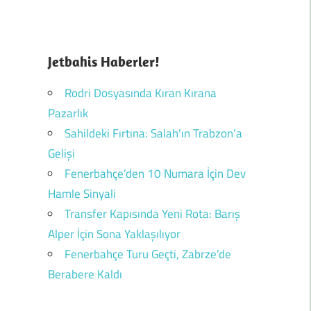
Jetbahis Haberler!
Rodri Dosyasında Kıran Kırana
Pazarlık
Sahildeki Fırtına: Salah’ın Trabzon’a
Gelişi
Fenerbahçe’den 10 Numara İçin Dev
Hamle Sinyali
Transfer Kapısında Yeni Rota: Barış
Alper İçin Sona Yaklaşılıyor
Fenerbahçe Turu Geçti, Zabrze’de
Berabere Kaldı