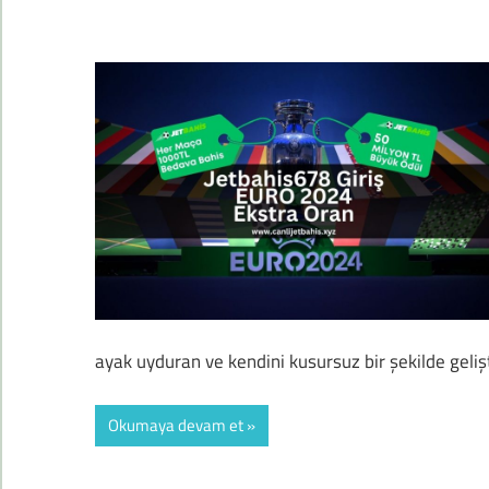
ayak uyduran ve kendini kusursuz bir şekilde geli
Okumaya devam et