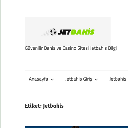
İçeriğe
atla
Güvenilir Bahis ve Casino Sitesi Jetbahis Bilgi
Anasayfa
Jetbahis Giriş
Jetbahis
Etiket:
Jetbahis