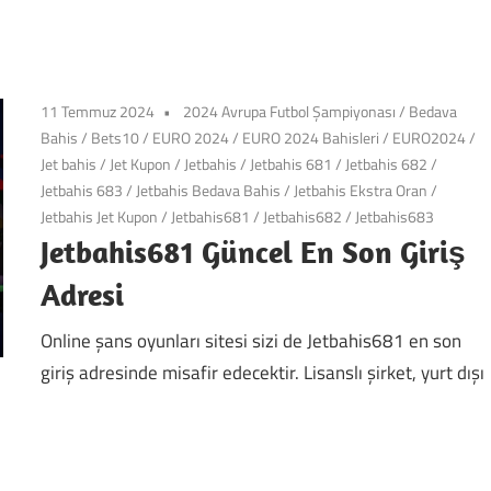
11 Temmuz 2024
2024 Avrupa Futbol Şampiyonası
/
Bedava
Bahis
/
Bets10
/
EURO 2024
/
EURO 2024 Bahisleri
/
EURO2024
/
Jet bahis
/
Jet Kupon
/
Jetbahis
/
Jetbahis 681
/
Jetbahis 682
/
Jetbahis 683
/
Jetbahis Bedava Bahis
/
Jetbahis Ekstra Oran
/
Jetbahis Jet Kupon
/
Jetbahis681
/
Jetbahis682
/
Jetbahis683
Jetbahis681 Güncel En Son Giriş
Adresi
Online şans oyunları sitesi sizi de Jetbahis681 en son
giriş adresinde misafir edecektir. Lisanslı şirket, yurt dışı