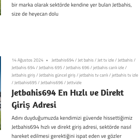
bir marka olarak sektörde kendine yer bulan Jetbahis,
size de heyecan dolu
14 Ağustos 2024
Jetbahis694
/
Jet bahis
/
Jet tv izle
/
Jetbahis
/
Jetbahis 694
/
Jetbahis 695
/
Jetbahis 696
/
jetbahis canlı izle
/
Jetbahis giriş
/
Jetbahis güncel giriş
/
jetbahis tv canlı
/
jetbahis tv izle
/
Jetbahis695
/
Jetbahis696
/
Jettvizle
Jetbahis694 En Hızlı ve Direkt
Giriş Adresi
Adını duyduğumuzda kendimizi güvende hissettiğimiz
Jetbahis694 hızlı ve direkt giriş adresi, sektörde nasıl
hareket edilmesi gerektiğini ispat eden ve gözler