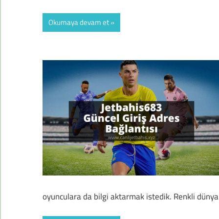
Okumaya devam et
oyunculara da bilgi aktarmak istedik. Renkli dünya