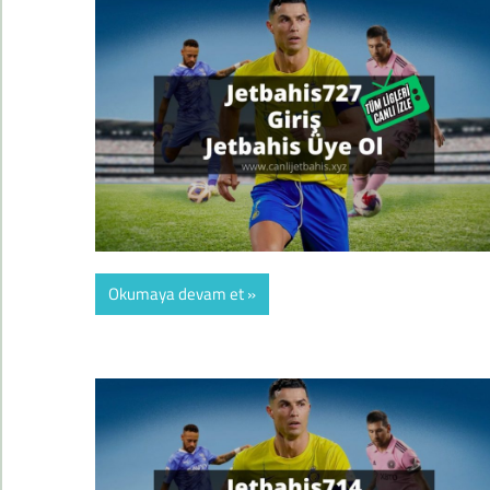
Okumaya devam et