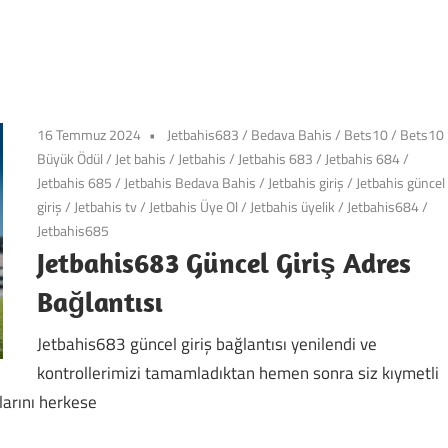
16 Temmuz 2024
Jetbahis683
/
Bedava Bahis
/
Bets10
/
Bets10
Büyük Ödül
/
Jet bahis
/
Jetbahis
/
Jetbahis 683
/
Jetbahis 684
/
Jetbahis 685
/
Jetbahis Bedava Bahis
/
Jetbahis giriş
/
Jetbahis güncel
giriş
/
Jetbahis tv
/
Jetbahis Üye Ol
/
Jetbahis üyelik
/
Jetbahis684
/
Jetbahis685
Jetbahis683 Güncel Giriş Adres
Bağlantısı
Jetbahis683 güncel giriş bağlantısı yenilendi ve
kontrollerimizi tamamladıktan hemen sonra siz kıymetli
larını herkese