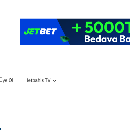
 Üye Ol
Jetbahis TV