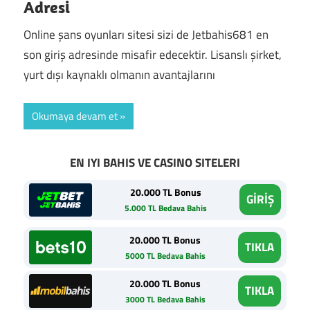
Adresi
Online şans oyunları sitesi sizi de Jetbahis681 en
son giriş adresinde misafir edecektir. Lisanslı şirket,
yurt dışı kaynaklı olmanın avantajlarını
Okumaya devam et
EN IYI BAHIS VE CASINO SITELERI
20.000 TL Bonus
GİRİŞ
5.000 TL Bedava Bahis
20.000 TL Bonus
TIKLA
5000 TL Bedava Bahis
20.000 TL Bonus
TIKLA
3000 TL Bedava Bahis