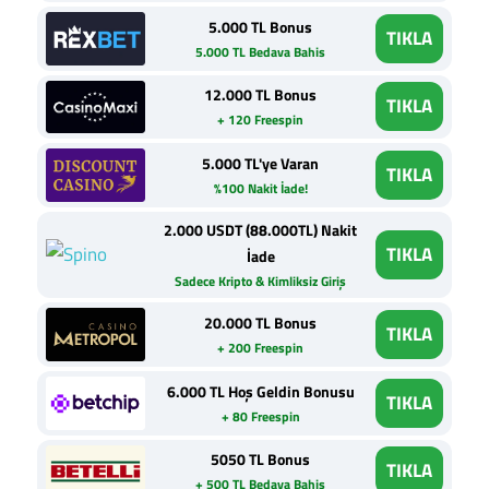
5.000 TL Bonus
TIKLA
5.000 TL Bedava Bahis
12.000 TL Bonus
TIKLA
+ 120 Freespin
5.000 TL'ye Varan
TIKLA
%100 Nakit İade!
2.000 USDT (88.000TL) Nakit
TIKLA
İade
Sadece Kripto & Kimliksiz Giriş
20.000 TL Bonus
TIKLA
+ 200 Freespin
6.000 TL Hoş Geldin Bonusu
TIKLA
+ 80 Freespin
5050 TL Bonus
TIKLA
+ 500 TL Bedava Bahis