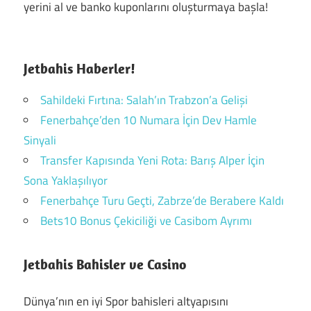
yerini al ve banko kuponlarını oluşturmaya başla!
Jetbahis Haberler!
Sahildeki Fırtına: Salah’ın Trabzon’a Gelişi
Fenerbahçe’den 10 Numara İçin Dev Hamle
Sinyali
Transfer Kapısında Yeni Rota: Barış Alper İçin
Sona Yaklaşılıyor
Fenerbahçe Turu Geçti, Zabrze’de Berabere Kaldı
Bets10 Bonus Çekiciliği ve Casibom Ayrımı
Jetbahis Bahisler ve Casino
Dünya’nın en iyi Spor bahisleri altyapısını