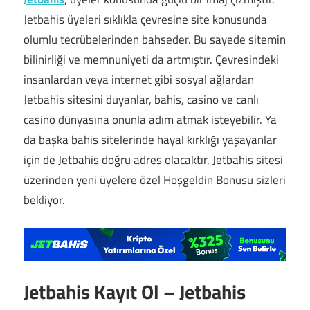
Jetbahis üyeleri sıklıkla çevresine site konusunda
olumlu tecrübelerinden bahseder. Bu sayede sitemin
bilinirliği ve memnuniyeti da artmıştır. Çevresindeki
insanlardan veya internet gibi sosyal ağlardan
Jetbahis sitesini duyanlar, bahis, casino ve canlı
casino dünyasına onunla adım atmak isteyebilir. Ya
da başka bahis sitelerinde hayal kırklığı yaşayanlar
için de Jetbahis doğru adres olacaktır. Jetbahis sitesi
üzerinden yeni üyelere özel Hoşgeldin Bonusu sizleri
bekliyor.
Jetbahis Kayıt Ol – Jetbahis