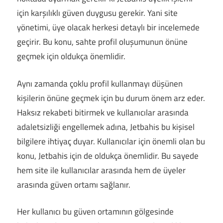
için karşılıklı güven duygusu gerekir. Yani site
yönetimi, üye olacak herkesi detaylı bir incelemede
geçirir. Bu konu, sahte profil oluşumunun önüne
geçmek için oldukça önemlidir.
Aynı zamanda çoklu profil kullanmayı düşünen
kişilerin önüne geçmek için bu durum önem arz eder.
Haksız rekabeti bitirmek ve kullanıcılar arasında
adaletsizliği engellemek adına, Jetbahis bu kişisel
bilgilere ihtiyaç duyar. Kullanıcılar için önemli olan bu
konu, Jetbahis için de oldukça önemlidir. Bu sayede
hem site ile kullanıcılar arasında hem de üyeler
arasında güven ortamı sağlanır.
Her kullanıcı bu güven ortamının gölgesinde