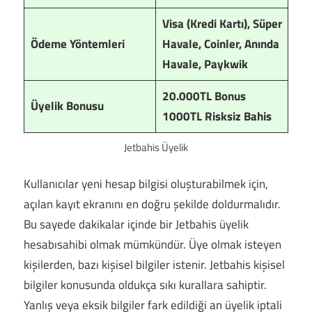
Visa (Kredi Kartı), Süper
Ödeme Yöntemleri
Havale, Coinler, Anında
Havale, Paykwik
20.000TL Bonus
Üyelik Bonusu
1000TL Risksiz Bahis
Jetbahis Üyelik
Kullanıcılar yeni hesap bilgisi oluşturabilmek için,
açılan kayıt ekranını en doğru şekilde doldurmalıdır.
Bu sayede dakikalar içinde bir Jetbahis üyelik
hesabısahibi olmak mümkündür. Üye olmak isteyen
kişilerden, bazı kişisel bilgiler istenir. Jetbahis kişisel
bilgiler konusunda oldukça sıkı kurallara sahiptir.
Yanlış veya eksik bilgiler fark edildiği an üyelik iptali