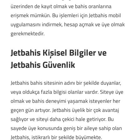
üzerinden de kayıt olmak ve bahis oranlarına
erişmek mümkün. Bu işlemleri için Jetbahis mobil
uygulamasını indirmek, hesap açmak ve üye olmak
gerekmektedir.
Jetbahis Kişisel Bilgiler ve
Jetbahis
Güvenlik
Jetbahis bahis sitesinin adını bir şekilde duyanlar,
veya oldukça fazla bilgisi olanlar vardır. Siteye üye
olmak ve bahis deneyimi yaşamak isteyenler her
geçen gün artıyor. Jetbahis üyelik bir çok avantaj
sağlıyor ve siteyi daha çekici hale getiriyor. Bu
sayede üye konusunda geniş bir aileye sahip olan
Jetbahis, istikrarlı bir şekilde büyümekte.