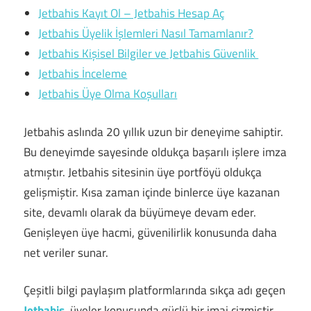
Jetbahis Kayıt Ol – Jetbahis Hesap Aç
Jetbahis Üyelik İşlemleri Nasıl Tamamlanır?
Jetbahis Kişisel Bilgiler ve Jetbahis Güvenlik
Jetbahis İnceleme
Jetbahis Üye Olma Koşulları
Jetbahis aslında 20 yıllık uzun bir deneyime sahiptir.
Bu deneyimde sayesinde oldukça başarılı işlere imza
atmıştır. Jetbahis sitesinin üye portföyü oldukça
gelişmiştir. Kısa zaman içinde binlerce üye kazanan
site, devamlı olarak da büyümeye devam eder.
Genişleyen üye hacmi, güvenilirlik konusunda daha
net veriler sunar.
Çeşitli bilgi paylaşım platformlarında sıkça adı geçen
Jetbahis
, üyeler konusunda güçlü bir imaj çizmiştir.