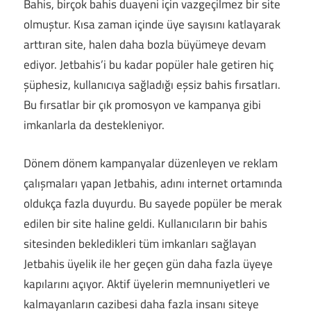
Bahis, birçok bahis duayeni için vazgeçilmez bir site
olmuştur. Kısa zaman içinde üye sayısını katlayarak
arttıran site, halen daha bozla büyümeye devam
ediyor. Jetbahis’i bu kadar popüler hale getiren hiç
şüphesiz, kullanıcıya sağladığı eşsiz bahis fırsatları.
Bu fırsatlar bir çık promosyon ve kampanya gibi
imkanlarla da destekleniyor.
Dönem dönem kampanyalar düzenleyen ve reklam
çalışmaları yapan Jetbahis, adını internet ortamında
oldukça fazla duyurdu. Bu sayede popüler be merak
edilen bir site haline geldi. Kullanıcıların bir bahis
sitesinden bekledikleri tüm imkanları sağlayan
Jetbahis üyelik ile her geçen gün daha fazla üyeye
kapılarını açıyor. Aktif üyelerin memnuniyetleri ve
kalmayanların cazibesi daha fazla insanı siteye