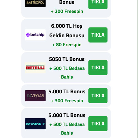
TIKLA
Bonus
+ 200 Freespin
6.000 TL Hoş
TIKLA
Geldin Bonusu
+ 80 Freespin
5050 TL Bonus
TIKLA
+ 500 TL Bedava
Bahis
5.000 TL Bonus
TIKLA
+ 300 Freespin
5.000 TL Bonus
TIKLA
+ 500 TL Bedava
Bahis