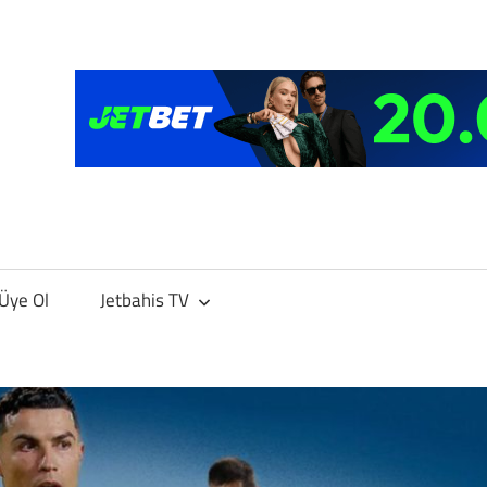
 Üye Ol
Jetbahis TV