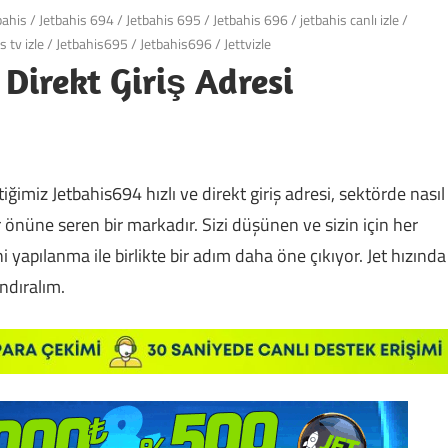
bahis
/
Jetbahis 694
/
Jetbahis 695
/
Jetbahis 696
/
jetbahis canlı izle
/
s tv izle
/
Jetbahis695
/
Jetbahis696
/
Jettvizle
 Direkt Giriş Adresi
miz Jetbahis694 hızlı ve direkt giriş adresi, sektörde nasıl
 önüne seren bir markadır. Sizi düşünen ve sizin için her
i yapılanma ile birlikte bir adım daha öne çıkıyor. Jet hızında
andıralım.