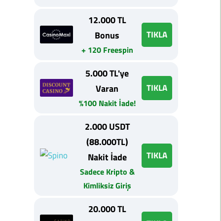
12.000 TL
TIKLA
Bonus
+ 120 Freespin
5.000 TL'ye
TIKLA
Varan
%100 Nakit İade!
2.000 USDT
(88.000TL)
TIKLA
Nakit İade
Sadece Kripto &
Kimliksiz Giriş
20.000 TL