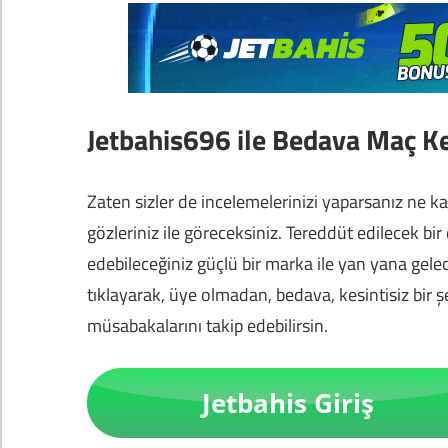
Jetbahis696 ile Bedava Maç Ke
Zaten sizler de incelemelerinizi yaparsanız ne ka
gözleriniz ile göreceksiniz. Tereddüt edilecek 
edebileceğiniz güçlü bir marka ile yan yana gelec
tıklayarak, üye olmadan, bedava, kesintisiz bir 
müsabakalarını takip edebilirsin.