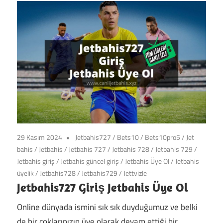
29 Kasım 2024
Jetbahis727
/
Bets10
/
Bets10pro5
/
Jet
bahis
/
Jetbahis
/
Jetbahis 727
/
Jetbahis 728
/
Jetbahis 729
/
Jetbahis giriş
/
Jetbahis güncel giriş
/
Jetbahis Üye Ol
/
Jetbahis
üyelik
/
Jetbahis728
/
Jetbahis729
/
Jettvizle
Jetbahis727 Giriş Jetbahis Üye Ol
Online dünyada ismini sık sık duyduğumuz ve belki
de bir çoklarınızın üye olarak devam ettiği bir