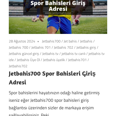
28 Ağustos 2024
Jetbahis700
/
Jet bahis
/
Jetbahis
/
Jetbahis 700
/
Jetbahis 701
/
Jetbahis 702
/
Jetbahis giriş
/
Jetbahis güncel giriş
/
Jetbahis tv
/
jetbahis tv canlı
/
jetbahis tv
izle
/
Jetbahis Üye Ol
/
Jetbahis üyelik
/
Jetbahis701
/
Jetbahis702
Jetbahis700 Spor Bahisleri Giriş
Adresi
Spor bahislerini hayatınızın odağı haline getirmiş
iseniz eğer Jetbahis700 spor bahisleri giriş
bağlantısı üzerinden sizler de markaya erişim
sağlayabilirsiniz. Peki