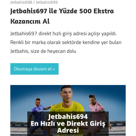
Jetbahis698
/
Jetbahis699
Jetbahis697 ile Yüzde 500 Ekstra
Kazancını Al
Jetbahis697 direkt hızlı giriş adresi açılışı yapıldı.
Renkli bir marka olarak sektörde kendine yer bulan
Jetbahis, size de heyecan dolu
Okumaya devam et