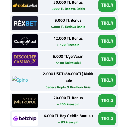
20.000 TL Bonus
TIKLA
3000 TL Bedava Bahis
5.000 TL Bonus
TIKLA
5.000 TL Bedava Bahis
12.000 TL Bonus
TIKLA
+ 120 Freespin
5.000 TL'ye Varan
TIKLA
%100 Nakit İade!
2.000 USDT (88.000TL) Nakit
TIKLA
İade
Sadece Kripto & Kimliksiz Giriş
20.000 TL Bonus
TIKLA
+ 200 Freespin
6.000 TL Hoş Geldin Bonusu
TIKLA
+ 80 Freespin