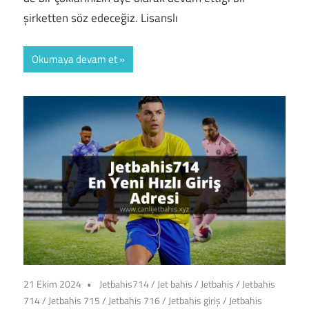
şirketten söz edeceğiz. Lisanslı
Okumaya devam et
21 Ekim 2024
Jetbahis714
/
Jet bahis
/
Jetbahis
/
Jetbahis
714
/
Jetbahis 715
/
Jetbahis 716
/
Jetbahis giriş
/
Jetbahis