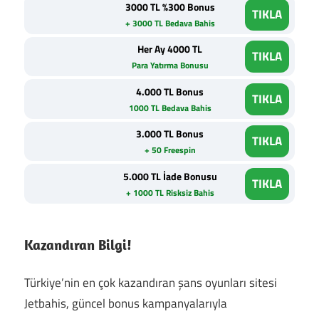
3000 TL %300 Bonus
TIKLA
+ 3000 TL Bedava Bahis
Her Ay 4000 TL
TIKLA
Para Yatırma Bonusu
4.000 TL Bonus
TIKLA
1000 TL Bedava Bahis
3.000 TL Bonus
TIKLA
+ 50 Freespin
5.000 TL İade Bonusu
TIKLA
+ 1000 TL Risksiz Bahis
Kazandıran Bilgi!
Türkiye’nin en çok kazandıran şans oyunları sitesi
Jetbahis, güncel bonus kampanyalarıyla