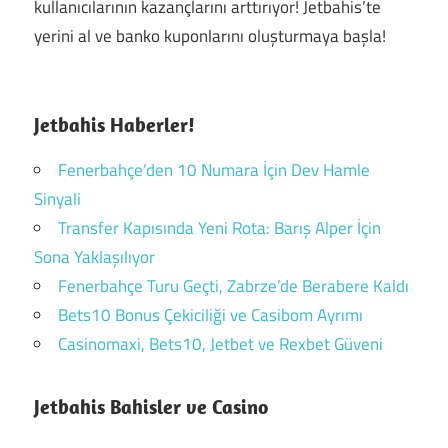
kullanıcılarının kazançlarını arttırıyor! Jetbahis’te
yerini al ve banko kuponlarını oluşturmaya başla!
Jetbahis Haberler!
Fenerbahçe’den 10 Numara İçin Dev Hamle
Sinyali
Transfer Kapısında Yeni Rota: Barış Alper İçin
Sona Yaklaşılıyor
Fenerbahçe Turu Geçti, Zabrze’de Berabere Kaldı
Bets10 Bonus Çekiciliği ve Casibom Ayrımı
Casinomaxi, Bets10, Jetbet ve Rexbet Güveni
Jetbahis Bahisler ve Casino