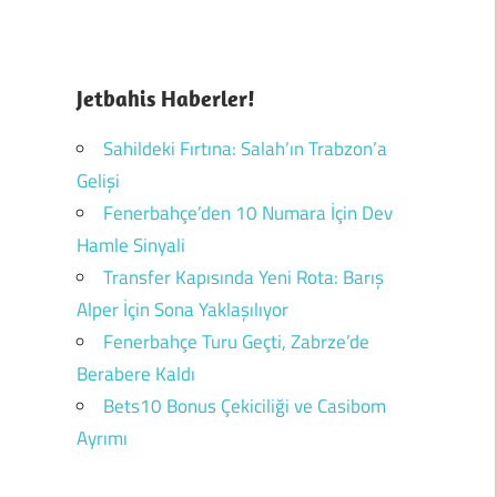
Jetbahis Haberler!
Sahildeki Fırtına: Salah’ın Trabzon’a
Gelişi
Fenerbahçe’den 10 Numara İçin Dev
Hamle Sinyali
Transfer Kapısında Yeni Rota: Barış
Alper İçin Sona Yaklaşılıyor
Fenerbahçe Turu Geçti, Zabrze’de
Berabere Kaldı
Bets10 Bonus Çekiciliği ve Casibom
Ayrımı