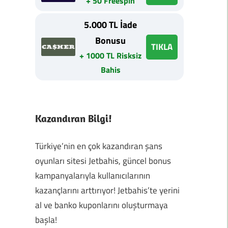
+ 50 Freespin
5.000 TL İade
Bonusu
TIKLA
+ 1000 TL Risksiz
Bahis
Kazandıran Bilgi!
Türkiye’nin en çok kazandıran şans
oyunları sitesi Jetbahis, güncel bonus
kampanyalarıyla kullanıcılarının
kazançlarını arttırıyor! Jetbahis’te yerini
al ve banko kuponlarını oluşturmaya
başla!