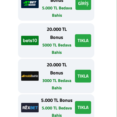
Bonus
GİRİŞ
5.000 TL Bedava
Bahis
20.000 TL
Bonus
TIKLA
5000 TL Bedava
Bahis
20.000 TL
Bonus
TIKLA
3000 TL Bedava
Bahis
5.000 TL Bonus
TIKLA
5.000 TL Bedava
Bahis