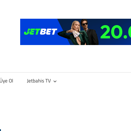
 Üye Ol
Jetbahis TV