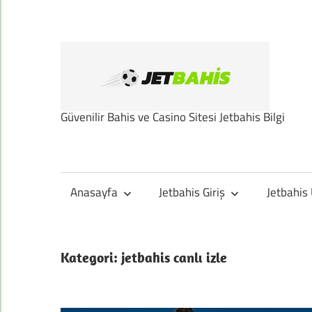
İçeriğe
atla
Güvenilir Bahis ve Casino Sitesi Jetbahis Bilgi
Anasayfa
Jetbahis Giriş
Jetbahis
Kategori:
jetbahis canlı izle