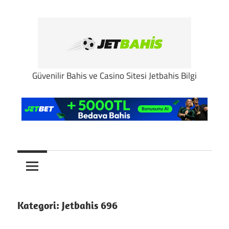
İçeriğe
atla
Güvenilir Bahis ve Casino Sitesi Jetbahis Bilgi
Kategori:
Jetbahis 696