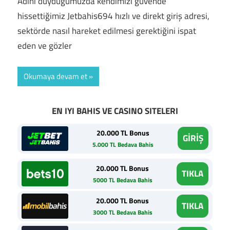
Adını duyduğumuzda kendimizi güvende
hissettiğimiz Jetbahis694 hızlı ve direkt giriş adresi,
sektörde nasıl hareket edilmesi gerektiğini ispat
eden ve gözler
Okumaya devam et
EN IYI BAHIS VE CASINO SITELERI
20.000 TL Bonus
GİRİŞ
5.000 TL Bedava Bahis
20.000 TL Bonus
TIKLA
5000 TL Bedava Bahis
20.000 TL Bonus
TIKLA
3000 TL Bedava Bahis