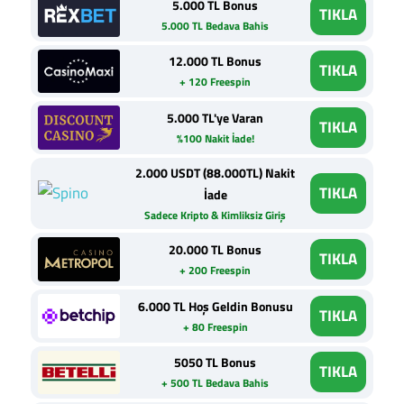
5.000 TL Bonus
TIKLA
5.000 TL Bedava Bahis
12.000 TL Bonus
TIKLA
+ 120 Freespin
5.000 TL'ye Varan
TIKLA
%100 Nakit İade!
2.000 USDT (88.000TL) Nakit
TIKLA
İade
Sadece Kripto & Kimliksiz Giriş
20.000 TL Bonus
TIKLA
+ 200 Freespin
6.000 TL Hoş Geldin Bonusu
TIKLA
+ 80 Freespin
5050 TL Bonus
TIKLA
+ 500 TL Bedava Bahis