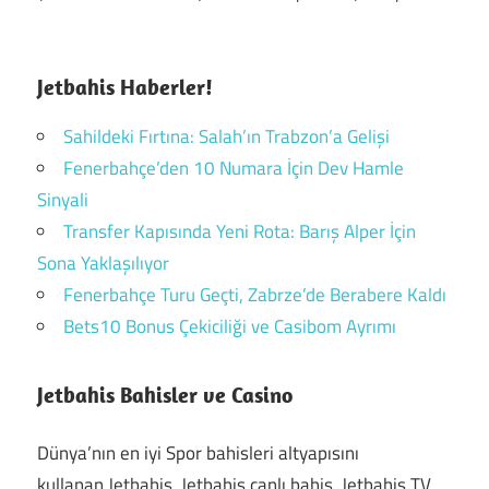
Jetbahis Haberler!
Sahildeki Fırtına: Salah’ın Trabzon’a Gelişi
Fenerbahçe’den 10 Numara İçin Dev Hamle
Sinyali
Transfer Kapısında Yeni Rota: Barış Alper İçin
Sona Yaklaşılıyor
Fenerbahçe Turu Geçti, Zabrze’de Berabere Kaldı
Bets10 Bonus Çekiciliği ve Casibom Ayrımı
Jetbahis Bahisler ve Casino
Dünya’nın en iyi Spor bahisleri altyapısını
kullanan Jetbahis, Jetbahis canlı bahis, Jetbahis TV