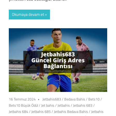
Okumaya devam et
16 Temmuz 2024
Jetbahis683
/
Bedava Bahis
/
Bets10
/
Bets10 Büyük Ödül
/
Jet bahis
/
Jetbahis
/
Jetbahis 683
/
Jetbahis 684
/
Jetbahis 685
/
Jetbahis Bedava Bahis
/
Jetbahis