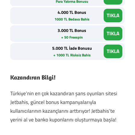
TIKLA
Para Yatırma Bonusu
4.000 TL Bonus
TIKLA
1000 TL Bedava Bahis
3.000 TL Bonus
TIKLA
+ 50 Freespin
5.000 TL İade Bonusu
TIKLA
+ 1000 TL Risksiz Bahis
Kazandıran Bilgi!
Türkiye’nin en çok kazandıran şans oyunları sitesi
Jetbahis, güncel bonus kampanyalarıyla
kullanıcılarının kazançlarını arttırıyor! Jetbahis’te
yerini al ve banko kuponlarını oluşturmaya başla!