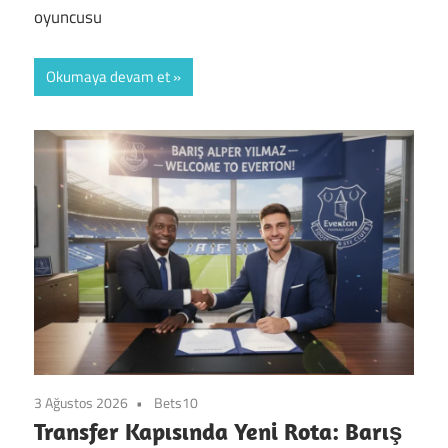
oyuncusu
Okumaya devam et
3 Ağustos 2026
Bets10
Transfer Kapısında Yeni Rota: Barış