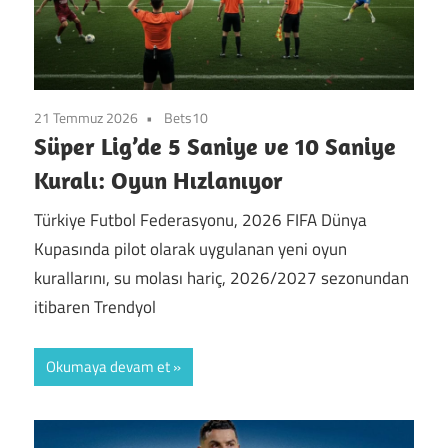
21 Temmuz 2026
Bets10
Süper Lig’de 5 Saniye ve 10 Saniye
Kuralı: Oyun Hızlanıyor
Türkiye Futbol Federasyonu, 2026 FIFA Dünya
Kupasında pilot olarak uygulanan yeni oyun
kurallarını, su molası hariç, 2026/2027 sezonundan
itibaren Trendyol
Okumaya devam et