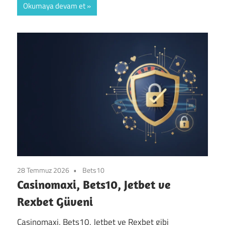
Okumaya devam et
28 Temmuz 2026
Bets10
Casinomaxi, Bets10, Jetbet ve
Rexbet Güveni
Casinomaxi, Bets10, Jetbet ve Rexbet gibi