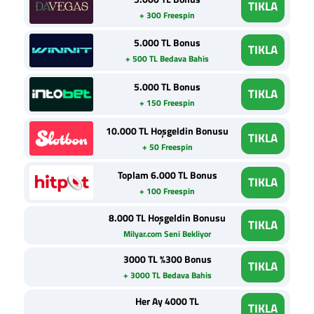
TIKLA
+ 300 Freespin
5.000 TL Bonus
TIKLA
+ 500 TL Bedava Bahis
5.000 TL Bonus
TIKLA
+ 150 Freespin
10.000 TL Hoşgeldin Bonusu
TIKLA
+ 50 Freespin
Toplam 6.000 TL Bonus
TIKLA
+ 100 Freespin
8.000 TL Hoşgeldin Bonusu
TIKLA
Milyar.com Seni Bekliyor
3000 TL %300 Bonus
TIKLA
+ 3000 TL Bedava Bahis
Her Ay 4000 TL