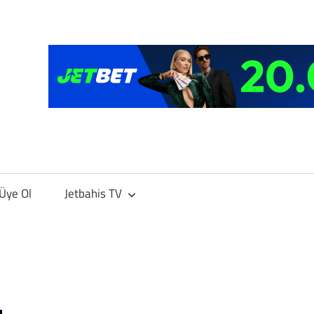
 Üye Ol
Jetbahis TV