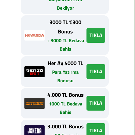
Bekliyor
3000 TL %300
Bonus
TIKLA
+ 3000 TL Bedava
Bahis
Her Ay 4000 TL
TIKLA
Para Yatırma
Bonusu
4.000 TL Bonus
TIKLA
1000 TL Bedava
Bahis
3.000 TL Bonus
TIKLA