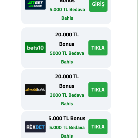
Bonus
GİRİŞ
5.000 TL Bedava
Bahis
20.000 TL
Bonus
TIKLA
5000 TL Bedava
Bahis
20.000 TL
Bonus
TIKLA
3000 TL Bedava
Bahis
5.000 TL Bonus
TIKLA
5.000 TL Bedava
Bahis