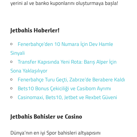
yerini al ve banko kuponlarını oluşturmaya başla!
Jetbahis Haberler!
Fenerbahçe’den 10 Numara İçin Dev Hamle
Sinyali
Transfer Kapısında Yeni Rota: Barış Alper İçin
Sona Yaklaşılıyor
Fenerbahçe Turu Geçti, Zabrze’de Berabere Kaldı
Bets10 Bonus Çekiciliği ve Casibom Ayrımı
Casinomaxi, Bets10, Jetbet ve Rexbet Güveni
Jetbahis Bahisler ve Casino
Dünya’nın en iyi Spor bahisleri altyapısını