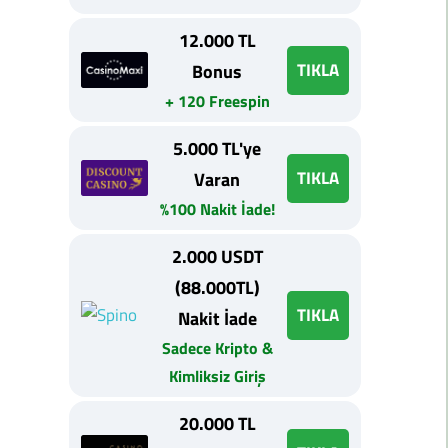
12.000 TL
TIKLA
Bonus
+ 120 Freespin
5.000 TL'ye
TIKLA
Varan
%100 Nakit İade!
2.000 USDT
(88.000TL)
TIKLA
Nakit İade
Sadece Kripto &
Kimliksiz Giriş
20.000 TL