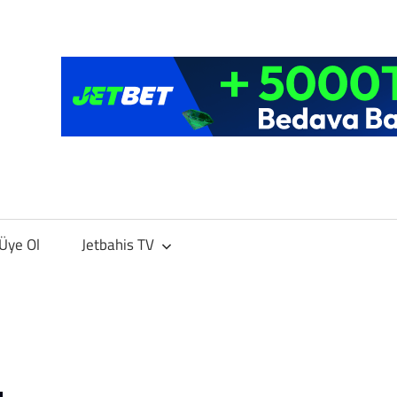
 Üye Ol
Jetbahis TV