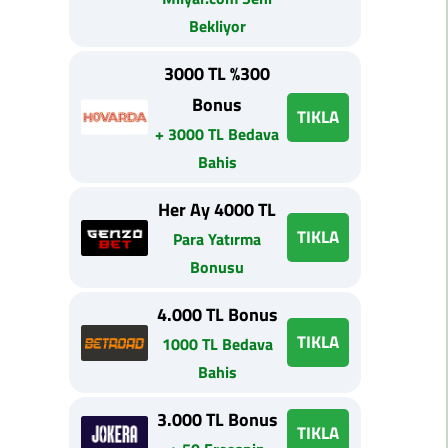
Bekliyor
3000 TL %300
Bonus
TIKLA
+ 3000 TL Bedava
Bahis
Her Ay 4000 TL
TIKLA
Para Yatırma
Bonusu
4.000 TL Bonus
TIKLA
1000 TL Bedava
Bahis
3.000 TL Bonus
TIKLA