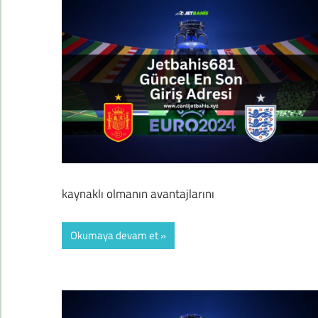
kaynaklı olmanın avantajlarını
Okumaya devam et