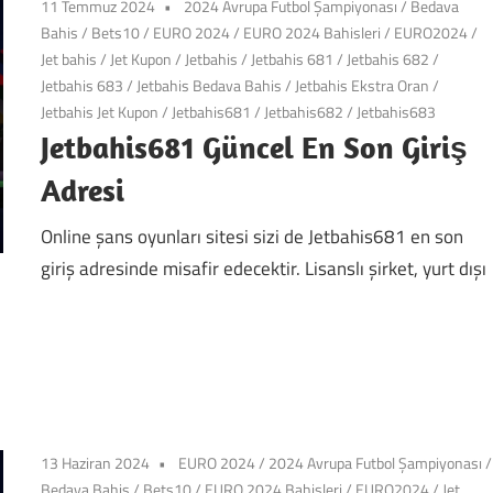
11 Temmuz 2024
2024 Avrupa Futbol Şampiyonası
/
Bedava
Bahis
/
Bets10
/
EURO 2024
/
EURO 2024 Bahisleri
/
EURO2024
/
Jet bahis
/
Jet Kupon
/
Jetbahis
/
Jetbahis 681
/
Jetbahis 682
/
Jetbahis 683
/
Jetbahis Bedava Bahis
/
Jetbahis Ekstra Oran
/
Jetbahis Jet Kupon
/
Jetbahis681
/
Jetbahis682
/
Jetbahis683
Jetbahis681 Güncel En Son Giriş
Adresi
Online şans oyunları sitesi sizi de Jetbahis681 en son
giriş adresinde misafir edecektir. Lisanslı şirket, yurt dışı
13 Haziran 2024
EURO 2024
/
2024 Avrupa Futbol Şampiyonası
/
Bedava Bahis
/
Bets10
/
EURO 2024 Bahisleri
/
EURO2024
/
Jet