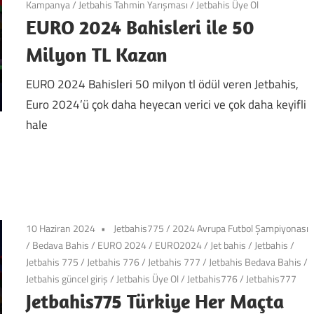
Kampanya
/
Jetbahis Tahmin Yarışması
/
Jetbahis Üye Ol
EURO 2024 Bahisleri ile 50
Milyon TL Kazan
EURO 2024 Bahisleri 50 milyon tl ödül veren Jetbahis,
Euro 2024’ü çok daha heyecan verici ve çok daha keyifli
hale
10 Haziran 2024
Jetbahis775
/
2024 Avrupa Futbol Şampiyonası
/
Bedava Bahis
/
EURO 2024
/
EURO2024
/
Jet bahis
/
Jetbahis
/
Jetbahis 775
/
Jetbahis 776
/
Jetbahis 777
/
Jetbahis Bedava Bahis
/
Jetbahis güncel giriş
/
Jetbahis Üye Ol
/
Jetbahis776
/
Jetbahis777
Jetbahis775 Türkiye Her Maçta