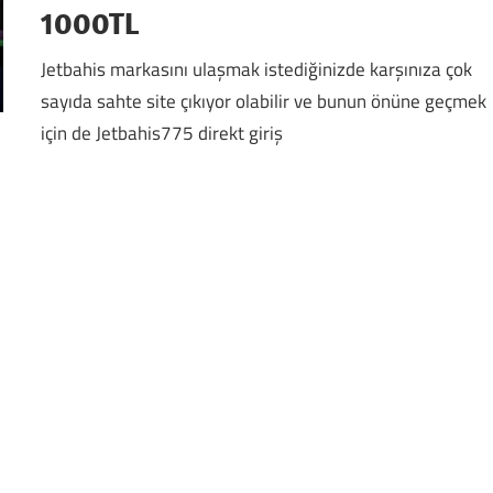
1000TL
Jetbahis markasını ulaşmak istediğinizde karşınıza çok
sayıda sahte site çıkıyor olabilir ve bunun önüne geçmek
için de Jetbahis775 direkt giriş