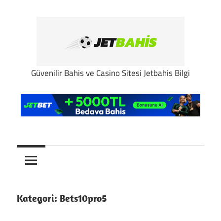
İçeriğe
atla
Güvenilir Bahis ve Casino Sitesi Jetbahis Bilgi
Kategori:
Bets10pro5