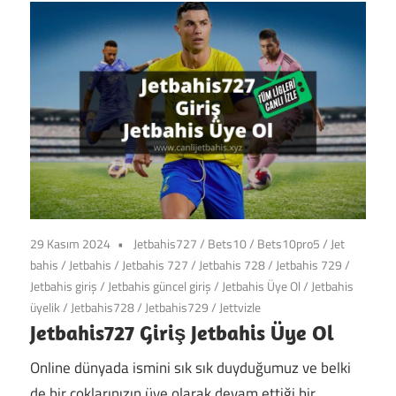
29 Kasım 2024
Jetbahis727
/
Bets10
/
Bets10pro5
/
Jet
bahis
/
Jetbahis
/
Jetbahis 727
/
Jetbahis 728
/
Jetbahis 729
/
Jetbahis giriş
/
Jetbahis güncel giriş
/
Jetbahis Üye Ol
/
Jetbahis
üyelik
/
Jetbahis728
/
Jetbahis729
/
Jettvizle
Jetbahis727 Giriş Jetbahis Üye Ol
Online dünyada ismini sık sık duyduğumuz ve belki
de bir çoklarınızın üye olarak devam ettiği bir