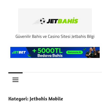
İçeriğe
atla
Güvenilir Bahis ve Casino Sitesi Jetbahis Bilgi
Kategori:
Jetbahis Mobile