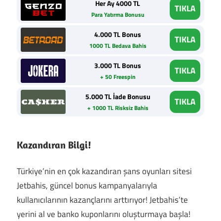
Her Ay 4000 TL
TIKLA
Para Yatırma Bonusu
4.000 TL Bonus
TIKLA
1000 TL Bedava Bahis
3.000 TL Bonus
TIKLA
+ 50 Freespin
5.000 TL İade Bonusu
TIKLA
+ 1000 TL Risksiz Bahis
Kazandıran Bilgi!
Türkiye’nin en çok kazandıran şans oyunları sitesi
Jetbahis, güncel bonus kampanyalarıyla
kullanıcılarının kazançlarını arttırıyor! Jetbahis’te
yerini al ve banko kuponlarını oluşturmaya başla!