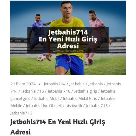
21 Ekim 2024
Jetbahis714
/
Jet bahis
/
Jetbahis
/
Jetbahis
714
/
Jetbahis 715
/
Jetbahis 716
/
Jetbahis giriş
/
Jetbahis
güncel giriş
/
Jetbahis Mobil
/
Jetbahis Mobil Giriş
/
Jetbahis
Mobile
/
Jetbahis Üye Ol
/
Jetbahis üyelik
/
Jetbahis715
/
Jetbahis716
Jetbahis714 En Yeni Hızlı Giriş
Adresi