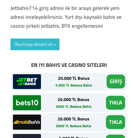
Jetbahis714 giriş adresi ile bir araya gelerek yeni
adresi inceleyebilirsiniz. Yurt dışı kaynaklı bahis ve
casino şirketi Jetbahis, BTK engellemesini
Okumaya devam et
EN IYI BAHIS VE CASINO SITELERI
20.000 TL Bonus
GİRİŞ
5.000 TL Bedava Bahis
20.000 TL Bonus
TIKLA
5000 TL Bedava Bahis
20.000 TL Bonus
TIKLA
3000 TL Bedava Bahis