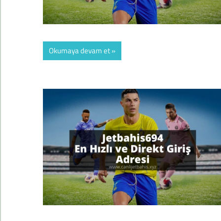
Okumaya devam et