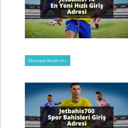
Okumaya devam et