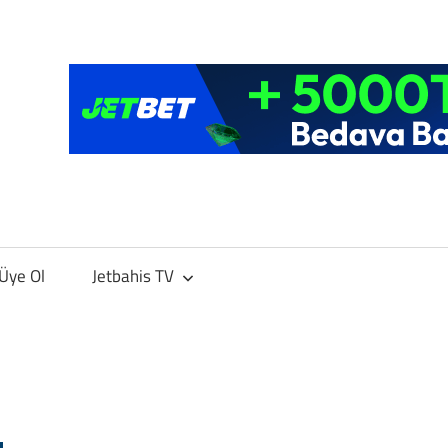
 Üye Ol
Jetbahis TV