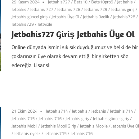
29 Kasım 2024
Jetbahis727
/
Bets10
/
Bets10pro5
/
Jet bahis
/
Jetbahis
/
Jetbahis 727
/
Jetbahis 728
/
Jetbahis 729
/
Jetbahis giriş
/
Jetbahis güncel giriş
/
Jetbahis Üye Ol
/
Jetbahis üyelik
/
Jetbahis728
/
Jetbahis729
/
Jettvizle
Jetbahis727 Giriş Jetbahis Üye Ol
Online dünyada ismini sık sık duyduğumuz ve belki de bir
çoklarınızın üye olarak devam ettiği bir şirketten söz
edeceğiz. Lisanslı
21 Ekim 2024
Jetbahis714
/
Jet bahis
/
Jetbahis
/
Jetbahis 714
/
Jetbahis 715
/
Jetbahis 716
/
Jetbahis giriş
/
Jetbahis güncel giriş
/
Jetbahis Mobil
/
Jetbahis Mobil Giriş
/
Jetbahis Mobile
/
Jetbahis Üye O
/
Jetbahis üyelik
/
Jetbahis715
/
Jetbahis716