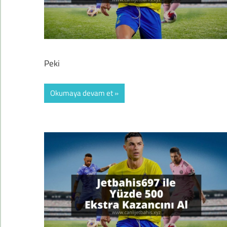
Peki
Okumaya devam et