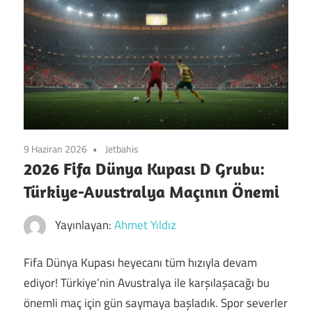
9 Haziran 2026
Jetbahis
2026 Fifa Dünya Kupası D Grubu:
Türkiye-Avustralya Maçının Önemi
Yayınlayan:
Ahmet Yıldız
Fifa Dünya Kupası heyecanı tüm hızıyla devam
ediyor! Türkiye’nin Avustralya ile karşılaşacağı bu
önemli maç için gün saymaya başladık. Spor severler