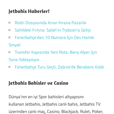
Jetbahis Haberler!
Rodri Dosyasında Kıran Kırana Pazarlık
Sahildeki Fırtına: Salah’ın Trabzon’a Gelişi
Fenerbahçe’den 10 Numara İçin Dev Hamle
Sinyali
Transfer Kapısında Yeni Rota: Barış Alper İçin
Sona Yaklaşılıyor
Fenerbahçe Turu Geçti, Zabrze’de Berabere Kaldı
Jetbahis Bahisler ve Casino
Dünya’nın en iyi Spor bahisleri altyapısını
kullanan Jetbahis, Jetbahis canlı bahis, Jetbahis TV
üzerinden canlı maç, Casino, Blackjack, Rulet, Poker,