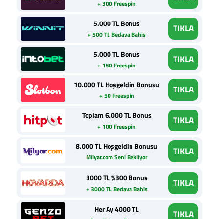
+ 300 Freespin
5.000 TL Bonus
TIKLA
+ 500 TL Bedava Bahis
5.000 TL Bonus
TIKLA
+ 150 Freespin
10.000 TL Hoşgeldin Bonusu
TIKLA
+ 50 Freespin
Toplam 6.000 TL Bonus
TIKLA
+ 100 Freespin
8.000 TL Hoşgeldin Bonusu
TIKLA
Milyar.com Seni Bekliyor
3000 TL %300 Bonus
TIKLA
+ 3000 TL Bedava Bahis
Her Ay 4000 TL
TIKLA