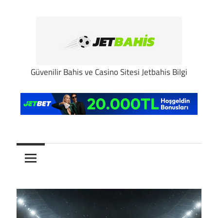
İçeriğe
atla
Güvenilir Bahis ve Casino Sitesi Jetbahis Bilgi