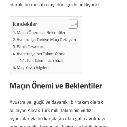
olarak, bu müsabakayı dört gözle bekliyoruz.
İçindekiler
Maçın Önemi ve Beklentiler
Avustralya Türkiye Maçı Detayları
Bahis Fırsatları
Avustralya’nın Takım Yapısı
Türk Takımında Yıldızlar
Maç Yayın Bilgileri
Maçın Önemi ve Beklentiler
Avustralya, güçlü ve dayanıklı bir takım olarak
biliniyor. Ancak Türk milli takımının yıldız
oyuncularıyla bu karşılaşmadan galip ayrılmayı
umuyoruz. Bu, turnuvada bizim için kritik öneme